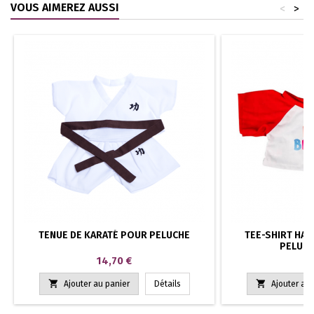
VOUS AIMEREZ AUSSI
<
>
TENUE DE KARATÉ POUR PELUCHE
TEE-SHIRT HAP
PELUCH
Prix
P
14,70 €
6


Ajouter au panier
Détails
Ajouter au 