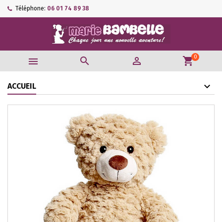
Téléphone:
06 01 74 89 38
0



shopping_cart
ACCUEIL