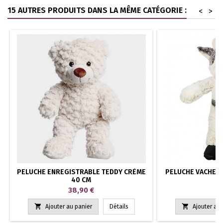
15 AUTRES PRODUITS DANS LA MÊME CATÉGORIE :
<
>
PELUCHE ENREGISTRABLE TEDDY CRÈME
PELUCHE VACHE E
40 CM
Prix
Pr
38,90 €
3


Ajouter au panier
Détails
Ajouter au 