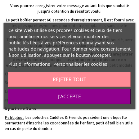
Vous pourrez enregistrer votre message autant fois que souhaité
jusqu'à obtention du résultat voulu.
Le petit boîtier permet 60 secondes d'enregistrement, il est fourni avec
les piles qui elles-mêmes pourront être remplacées sans que le
Ce site Web utilise ses propres cookies et ceux de tiers
message ne s'efface.
pour améliorer nos services et vous montrer des
Teddy l'ourson a des yeux marron, son pelage est doux et bouclé, avec
publicités liées à vos préférences en analysant vos
son air malicieux il saura séduire à coup sûr.
habitudes de navigation. Pour donner votre consentement
C'est le
cadeau idéal pour souhaiter un anniversaire
,
enregistrer
à son utilisation, appuyez sur le bouton Accepter.
des mots doux
et pourquoi pas
annoncer une naissance en
Plus d'informations
Personnaliser les cookies
enregistrant les battements du coeur de bébé
sur le petit module.
Environ 38 cm
REJETER TOUT
Surface lavable à la main
Livré avec les piles
J'ACCEPTE
Yeux marron, en plastique
A partir de 3 ans
Petit plus :
Les peluches Cuddles & Friends possèdent une étiquette
permettant d'inscrire les coordonnées de l'enfant, petit détail bien utile
en cas de perte du doudou