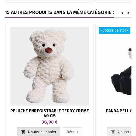
15 AUTRES PRODUITS DANS LA MÊME CATÉGORIE :
<
>
Rupture de stock
PELUCHE ENREGISTRABLE TEDDY CRÈME
PANDA PELUCH
40 CM
Prix
Pr
38,90 €
38


Ajouter au panier
Détails
Ajouter au 