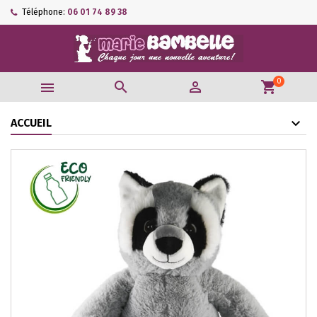
Téléphone:
06 01 74 89 38
0



shopping_cart
ACCUEIL