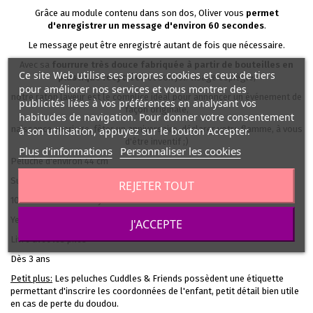
Grâce au module contenu dans son dos, Oliver vous
permet
d'enregistrer un message d'environ 60 secondes
.
Le message peut être enregistré autant de fois que nécessaire.
Avec sa
fourrure très douce fabriquée à partir de bouteilles en
Ce site Web utilise ses propres cookies et ceux de tiers
plastique recyclées
et son joli visage espiègle,
pour améliorer nos services et vous montrer des
notre raton laveur est le complice idéal pour annoncer un événement de
publicités liées à vos préférences en analysant vos
façon originale,
habitudes de navigation. Pour donner votre consentement
naissance, mariage, fêter un anniversaire, déclarer votre flamme, à vous
à son utilisation, appuyez sur le bouton Accepter.
d'être inventif ;)
Plus d'informations
Personnaliser les cookies
Peluche d'environ 44 cm
Surface lavable à la main
REJETER TOUT
100% en matériau recyclé
Yeux marron et nez noir brodés
J'ACCEPTE
Livré avec les piles
Dès 3 ans
Petit plus:
Les peluches Cuddles & Friends possèdent une étiquette
permettant d'inscrire les coordonnées de l'enfant, petit détail bien utile
en cas de perte du doudou.