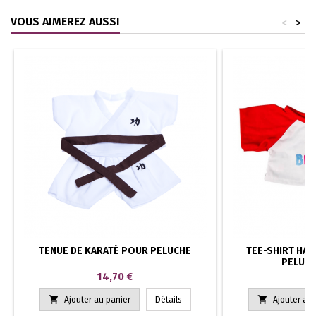
VOUS AIMEREZ AUSSI
<
>
TENUE DE KARATÉ POUR PELUCHE
TEE-SHIRT HAP
PELUCH
Prix
P
14,70 €
6


Ajouter au panier
Détails
Ajouter au 