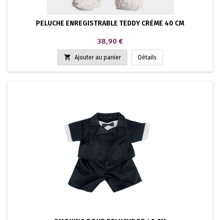
PELUCHE ENREGISTRABLE TEDDY CRÈME 40 CM
Prix
38,90 €

Ajouter au panier
Détails