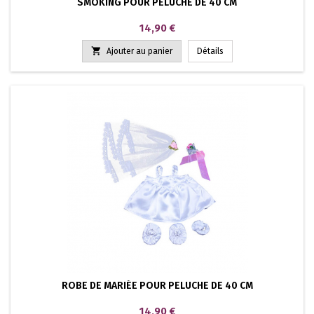
SMOKING POUR PELUCHE DE 40 CM
Prix
14,90 €

Ajouter au panier
Détails
ROBE DE MARIÉE POUR PELUCHE DE 40 CM
Prix
14,90 €