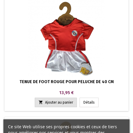
TENUE DE FOOT ROUGE POUR PELUCHE DE 40 CM
Prix
13,95 €

Ajouter au panier
Détails
Ce site Web utilise ses propres cookies et ceux de tiers
pour améliorer nos services et vous montrer des