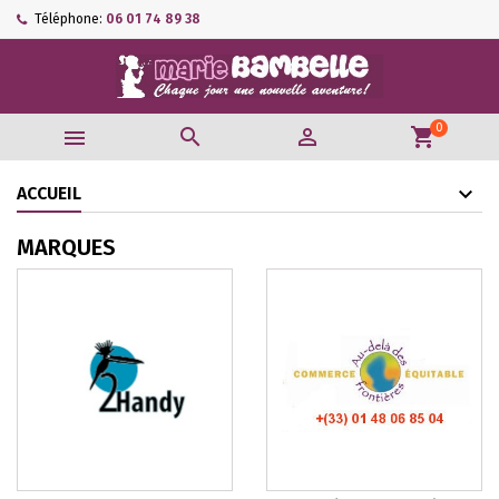
Téléphone:
06 01 74 89 38
0



shopping_cart
ACCUEIL
MARQUES