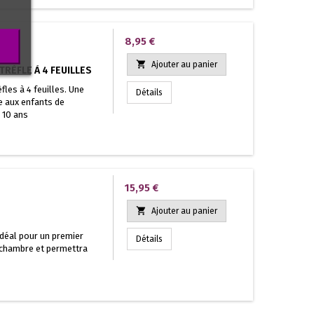
Prix
8,95 €

Ajouter au panier
TRÈFLE À 4 FEUILLES
fles à 4 feuilles. Une
Détails
e aux enfants de
à 10 ans
Prix
15,95 €

Ajouter au panier
 idéal pour un premier
Détails
a chambre et permettra