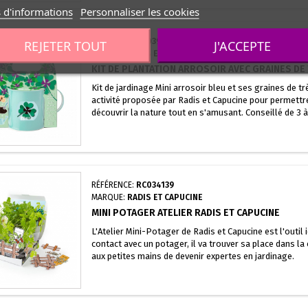
 d'informations
Personnaliser les cookies
RÉFÉRENCE:
RC039546
REJETER TOUT
J'ACCEPTE
MARQUE:
RADIS ET CAPUCINE
KIT DE PLANTATION ARROSOIR AVEC GRAINES DE 
Kit de jardinage Mini arrosoir bleu et ses graines de trè
activité proposée par Radis et Capucine pour permettr
découvrir la nature tout en s'amusant. Conseillé de 3 
RÉFÉRENCE:
RC034139
MARQUE:
RADIS ET CAPUCINE
MINI POTAGER ATELIER RADIS ET CAPUCINE
L'Atelier Mini-Potager de Radis et Capucine est l'outil
contact avec un potager, il va trouver sa place dans l
aux petites mains de devenir expertes en jardinage.