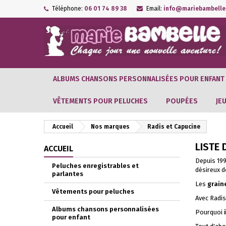
Téléphone:
06 01 74 89 38
Email:
info@mariebambelle.
ALBUMS CHANSONS PERSONNALISÉES POUR ENFANT
VÊTEMENTS POUR PELUCHES
POUPÉES
JEU
Accueil
Nos marques
Radis et Capucine
LISTE
ACCUEIL
Depuis 19
Peluches enregistrables et
désireux d
parlantes
Les
graine
Vêtements pour peluches
Avec Radis
Albums chansons personnalisées
Pourquoi
pour enfant