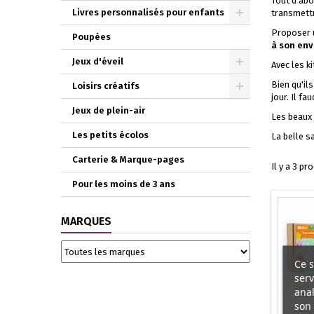
Tout d'ab
Livres personnalisés pour enfants
transmettr
Proposer
Poupées
à son en
Jeux d'éveil
Avec les k
Bien qu'il
Loisirs créatifs
jour. Il f
Jeux de plein-air
Les beaux 
Les petits écolos
La belle s
Carterie & Marque-pages
Il y a 3 pr
Pour les moins de 3 ans
MARQUES
Ce s
serv
anal
son 