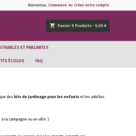
Bienvenue,
Connexion
ou
Créez votre compte
shopping_cart
Panier:
0
Produits - 0,00 €
STRABLES ET PARLANTES
TITS ÉCOLOS
FAQ
ique des
kits de jardinage pour les enfants
et les adultes
 à la campagne ou en ville :)