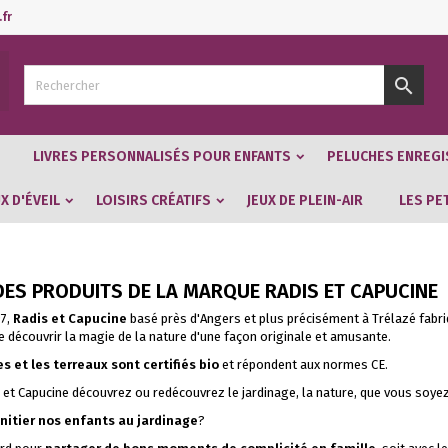
fr

LIVRES PERSONNALISÉS POUR ENFANTS
PELUCHES ENREGI
X D'ÉVEIL
LOISIRS CRÉATIFS
JEUX DE PLEIN-AIR
LES PE
 DES PRODUITS DE LA MARQUE RADIS ET CAPUCINE
97,
Radis et Capucine
basé près d'Angers et plus précisément à Trélazé fabr
e découvrir la magie de la nature d'une façon originale et amusante.
s et les terreaux sont certifiés bio
et répondent aux normes CE.
 et Capucine découvrez ou redécouvrez le jardinage, la nature, que vous soyez
initier nos enfants au jardinage
?