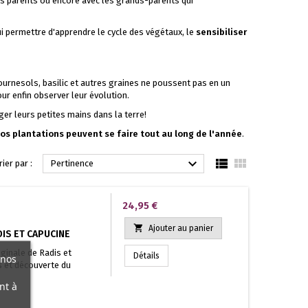
les parents ou encore avec les grands-parents qui
lui permettre d'apprendre le cycle des végétaux, le
sensibiliser
ournesols, basilic et autres graines ne poussent pas en un
ur enfin observer leur évolution.
er leurs petites mains dans la terre!
os plantations peuvent se faire tout au long de l'année
.



rier par :
Pertinence
Prix
24,95 €

Ajouter au panier
DIS ET CAPUCINE
iginale de Radis et
Détails
 nos
fs et découverte du
nt à