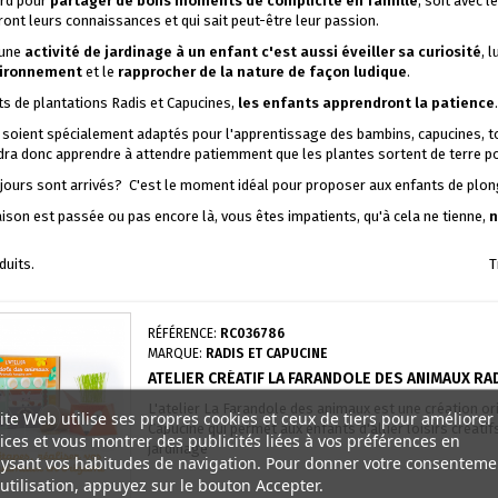
ord pour
partager de bons moments de complicité en famille
, soit avec 
ont leurs connaissances et qui sait peut-être leur passion.
 une
activité de jardinage à un enfant c'est aussi éveiller sa curiosité
, 
vironnement
et le
rapprocher de la nature de façon ludique
.
its de plantations Radis et Capucines,
les enfants apprendront la patience
.
s soient spécialement adaptés pour l'apprentissage des bambins, capucines, t
audra donc apprendre à attendre patiemment que les plantes sortent de terre po
jours sont arrivés? C'est le moment idéal pour proposer aux enfants de plong
aison est passée ou pas encore là, vous êtes impatients, qu'à cela ne tienne,
n
oduits.
T
RÉFÉRENCE:
RC036786
MARQUE:
RADIS ET CAPUCINE
ATELIER CRÉATIF LA FARANDOLE DES ANIMAUX RA
L'atelier La Farandole des animaux est une création or
ite Web utilise ses propres cookies et ceux de tiers pour améliorer
Capucine qui permet aux enfants d'allier loisirs créati
ices et vous montrer des publicités liées à vos préférences en
jardinage
ysant vos habitudes de navigation. Pour donner votre consenteme
utilisation, appuyez sur le bouton Accepter.