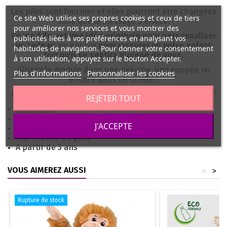
Les piles sont fournies et elles pourront être changées
Ce site Web utilise ses propres cookies et ceux de tiers
sans que le message s'efface!
pour améliorer nos services et vous montrer des
Ce module est une idée originale pour personnaliser
publicités liées à vos préférences en analysant vos
un cadeau
, ou encore
pour rassurer un votre enfant
habitudes de navigation. Pour donner votre consentement
lorsqu'il se sentira éloigné de vous
.
à son utilisation, appuyez sur le bouton Accepter.
Glissez le module dans une peluche, une poupée ou
Plus d'informations
Personnaliser les cookies
encore dans un oreiller!
Pour préserver les piles, il dispose d'un bouton "Arrêt"
REJETER TOUT
Descriptif:
Diamètre: environ 4.4 cm
J'ACCEPTE
Hauteur: environ 2.5 cm
Fourni avec les piles
A partir de 3 ans
VOUS AIMEREZ AUSSI
<
>
Rupture de stock