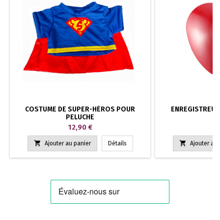
COSTUME DE SUPER-HÉROS POUR
ENREGISTREUR 
PELUCHE
C
Prix
Pr
12,90 €
1


Ajouter au panier
Détails
Ajouter au 