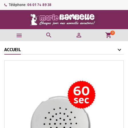
Téléphone:
06 01 74 89 38
0



shopping_cart
ACCUEIL