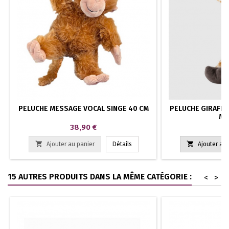
PELUCHE MESSAGE VOCAL SINGE 40 CM
PELUCHE GIRAFE 
ME
Prix
Pr
38,90 €
38


Ajouter au panier
Détails
Ajouter au 
15 AUTRES PRODUITS DANS LA MÊME CATÉGORIE :
<
>