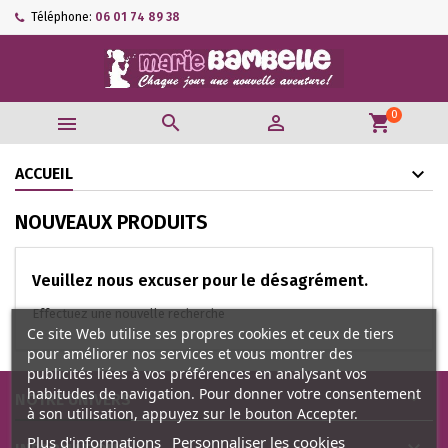
Téléphone:
06 01 74 89 38
0



shopping_cart
ACCUEIL
NOUVEAUX PRODUITS
Veuillez nous excuser pour le désagrément.
Effectuez une nouvelle recherche
Ce site Web utilise ses propres cookies et ceux de tiers
pour améliorer nos services et vous montrer des
publicités liées à vos préférences en analysant vos
habitudes de navigation. Pour donner votre consentement

NOTRE UNIVERS
à son utilisation, appuyez sur le bouton Accepter.
Plus d'informations
Personnaliser les cookies
