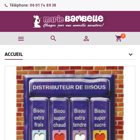
Téléphone:
06 01 74 89 38
0



shopping_cart
ACCUEIL