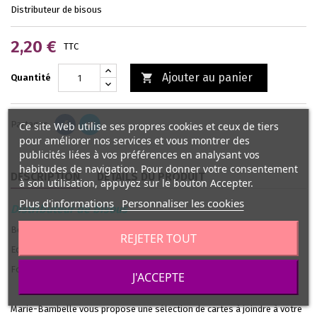
Distributeur de bisous
2,20 €
TTC
Ajouter au panier

Quantité
Partager
Ce site Web utilise ses propres cookies et ceux de tiers
pour améliorer nos services et vous montrer des
publicités liées à vos préférences en analysant vos
habitudes de navigation. Pour donner votre consentement
DESCRIPTION
DÉTAILS DU PRODUIT
à son utilisation, appuyez sur le bouton Accepter.
Plus d'informations
Personnaliser les cookies
Distributeur de bisous
Béatrice DOUILLET
REJETER TOUT
Editions Cartes d'Art
Format 15 x 10,5 cm
J'ACCEPTE
Marie-Bambelle vous propose une sélection de cartes à joindre à votre