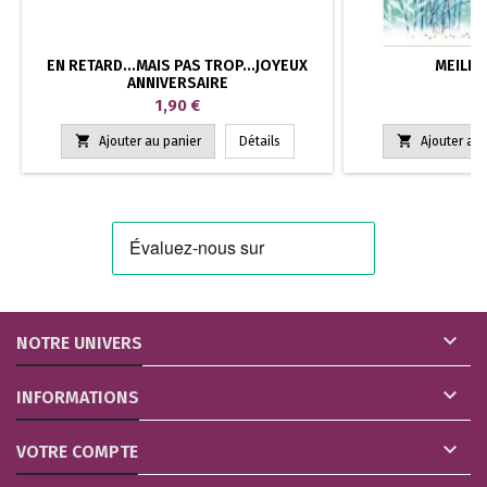
EN RETARD...MAIS PAS TROP...JOYEUX
MEILLE
ANNIVERSAIRE
Prix
P
1,90 €
2


Ajouter au panier
Détails
Ajouter au 

NOTRE UNIVERS

INFORMATIONS

VOTRE COMPTE